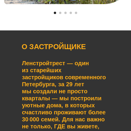
О ЗАСТРОЙЩИКЕ
Ленстройтрест — один
из старейших
застройщиков современного
Петербурга, за 29 лет
мы создали не просто
кварталы — мы построили
уютные дома, в которых
счастливо проживают более
30 000 семей. Для нас важно
не только, ГДЕ вы живете,