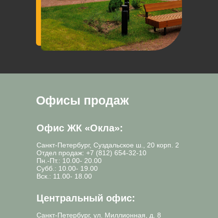
Офисы продаж
Офис ЖК «Окла»:
Санкт-Петербург, Суздальское ш., 20 корп. 2
Отдел продаж:
+7 (812) 654-32-10
Пн.-Пт.: 10.00- 20.00
Субб.: 10.00- 19.00
Вск.: 11.00- 18.00
Центральный офис:
Санкт-Петербург, ул. Миллионная, д. 8