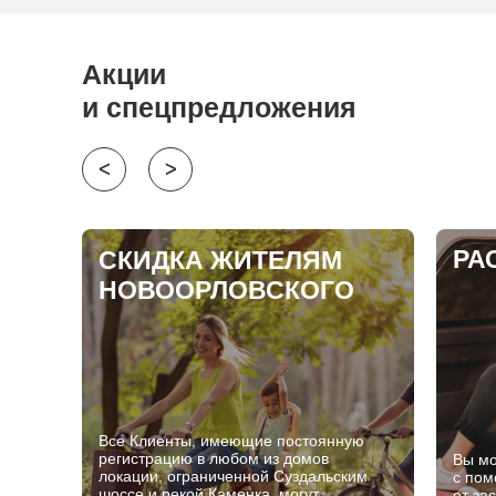
Акции
и спецпредложения
ᐸ
ᐳ
РА
СКИДКА ЖИТЕЛЯМ
НОВООРЛОВСКОГО
Все Клиенты, имеющие постоянную
регистрацию в любом из домов
Вы мо
локации, ограниченной Суздальским
с пом
шоссе и рекой Каменка, могут
от за