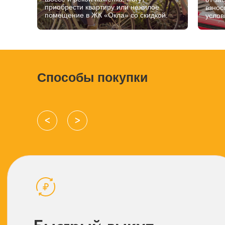
приобрести квартиру или нежилое
взнос
помещение в ЖК «Окла» со скидкой.
услов
Способы покупки
ᐸ
ᐳ